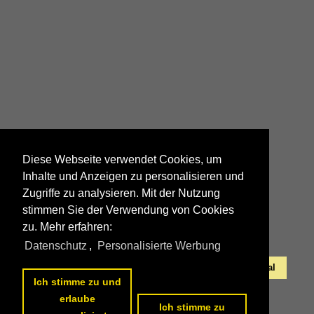
Diese Webseite verwendet Cookies, um
3 069 | E 161 bis 170 |
Inhalte und Anzeigen zu personalisieren und
Henschel B'B n4vt
Zugriffe zu analysieren. Mit der Nutzung
stimmen Sie der Verwendung von Cookies
zu. Mehr erfahren:
Datenschutz
,
Personalisierte Werbung
Alle Fotos aus
Portugal
Die ersten Fotos aus
Portugal
Ich stimme zu und
erlaube
Ich stimme zu