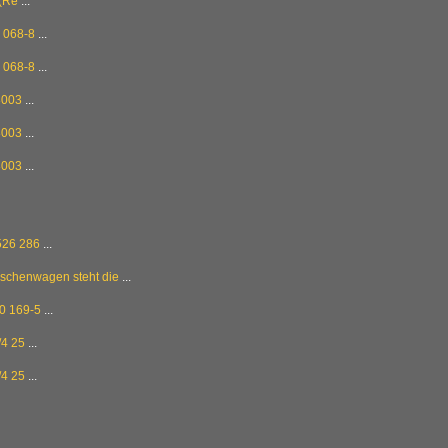
(Re
...
 068-8
...
 068-8
...
8003
...
8003
...
8003
...
26 286
...
ischenwagen steht die
...
0 169-5
...
4 25
...
4 25
...