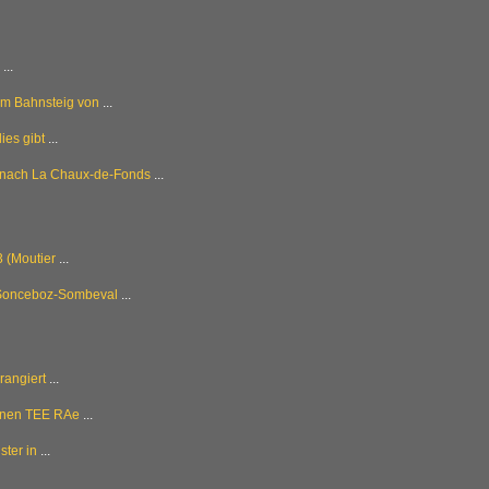
...
em Bahnsteig von
...
ies gibt
...
 nach La Chaux-de-Fonds
...
 (Moutier
...
 Sonceboz-Sombeval
...
rangiert
...
enen TEE RAe
...
ster in
...