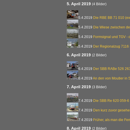
5. April 2019
(4 Bilder)
5.4.2019
Die RBE BB 71 010 (ex
5.4.2019
Die Wiese zwischen d
5.4.2019
Formsignal und TGV - d
5.4.2019
Der Regionalzug 7116
6. April 2019
(2 Bilder)
6.4.2019
Der SBB RABe 526 263
6.4.2019
An den von Moutier in
7. April 2019
(3 Bilder)
7.4.2019
Die SBB Re 620 059-6 
7.4.2019
Den kurz zuvor geseh
7.4.2019
Früher, als man die Fen
8. April 2019
(2 Bilder)