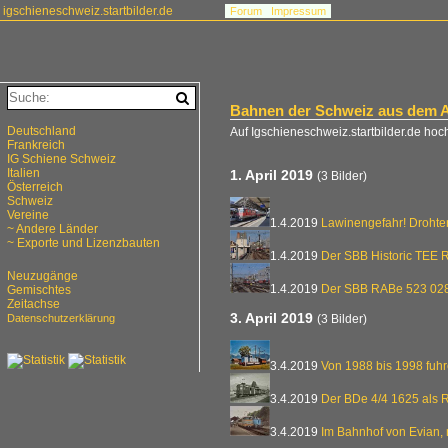
igschieneschweiz.startbilder.de
Forum
Impressum
Bahnen der Schweiz aus dem A
Deutschland
Auf Igschieneschweiz.startbilder.de hoc
Frankreich
IG Schiene Schweiz
Italien
1. April 2019
(3 Bilder)
Österreich
Schweiz
Vereine
1.4.2019
Lawinengefahr! Drohte
~ Andere Länder
~ Exporte und Lizenzbauten
1.4.2019
Der SBB Historic TEE 
Neuzugänge
1.4.2019
Der SBB RABe 523 028 
Gemischtes
Zeitachse
3. April 2019
Datenschutzerklärung
(3 Bilder)
3.4.2019
Von 1988 bis 1998 fuh
3.4.2019
Der BDe 4/4 1625 als 
3.4.2019
Im Bahnhof von Evian,