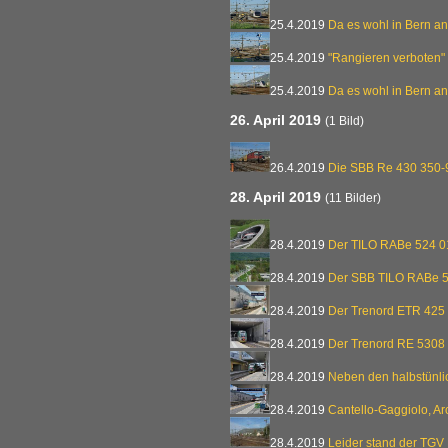
25.4.2019
Da es wohl in Bern an
25.4.2019
"Rangieren verboten"
25.4.2019
Da es wohl in Bern an
26. April 2019
(1 Bild)
26.4.2019
Die SBB Re 430 350-9
28. April 2019
(11 Bilder)
28.4.2019
Der TILO RABe 524 0
28.4.2019
Der SBB TILO RABe 
28.4.2019
Der Trenord ETR 425 
28.4.2019
Der Trenord RE 5308 
28.4.2019
Neben den halbstünli
28.4.2019
Cantello-Gaggiolo, Ar
28.4.2019
Leider stand der TGV 