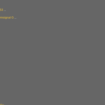
053
...
ormsignal G
...