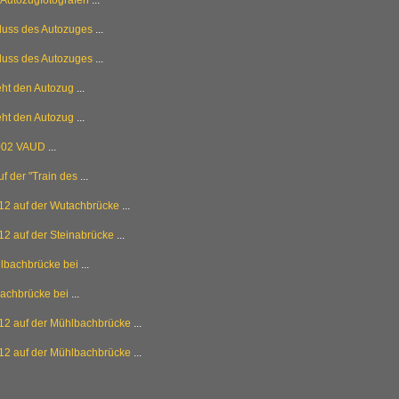
 Autozugfotografen
...
luss des Autozuges
...
luss des Autozuges
...
eht den Autozug
...
eht den Autozug
...
002 VAUD
...
f der "Train des
...
612 auf der Wutachbrücke
...
12 auf der Steinabrücke
...
lbachbrücke bei
...
bachbrücke bei
...
612 auf der Mühlbachbrücke
...
612 auf der Mühlbachbrücke
...