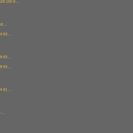
526 102-6
...
it
...
4 83
...
8 93
...
8 93
...
4 81
...
e
...