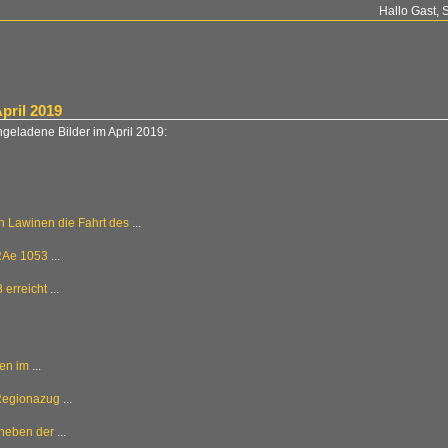
Hallo Gast, 
pril 2019
hgeladene Bilder im April 2019:
n Lawinen die Fahrt des
...
RAe 1053
...
erreicht
...
ren im
...
Regionazug
...
 neben der
...