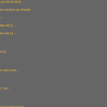
t am 06.04.2019
...
ter nördlich von Rastatt
...
i
...
Beh 4/8 11
...
Beh 4/8 13
...
4 83
...
n zwei Lyria
...
1 "100
...