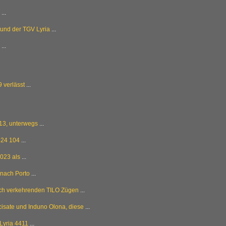
...
 und der TGV Lyria
...
...
 verlässt
...
13, unterwegs
...
524 104
...
023 als
...
nach Porto
...
ch verkehrenden TILO Zügen
...
cisate und Induno Olona, diese
...
Lyria 4411
...